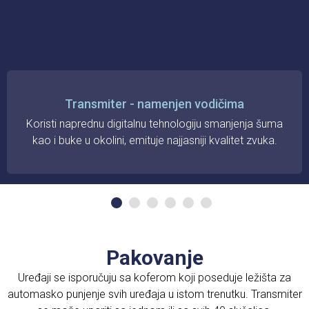
Transmiter - namenjen vodičima
Koristi naprednu digitalnu tehnologiju smanjenja šuma
kao i buke u okolini, emituje najjasniji kvalitet zvuka.
Pakovanje
Uređaji se isporučuju sa koferom koji poseduje ležišta za
automasko punjenje svih uređaja u istom trenutku. Transmiter