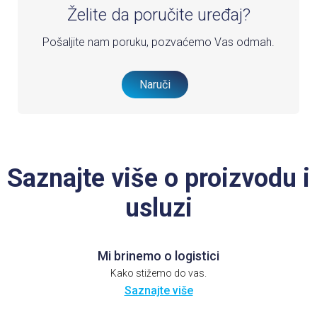
Želite da poručite uređaj?
Pošaljite nam poruku, pozvaćemo Vas odmah.
Naruči
Saznajte više o proizvodu i
usluzi
Mi brinemo o logistici
Kako stižemo do vas.
Saznajte više